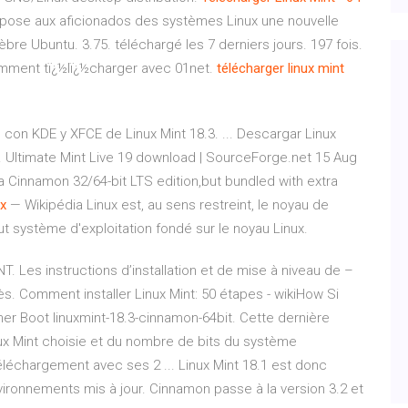
opose aux aficionados des systèmes Linux une nouvelle
èbre Ubuntu. 3.75. téléchargé les 7 derniers jours. 197 fois.
Comment tï¿½lï¿½charger avec 01net.
télécharger
linux
mint
s con KDE y XFCE de Linux Mint 18.3. ... Descargar Linux
ent. Ultimate Mint Live 19 download | SourceForge.net 15 Aug
ara Cinnamon 32/64-bit LTS edition,but bundled with extra
ux
— Wikipédia
Linux est, au sens restreint, le noyau de
out système d'exploitation fondé sur le noyau Linux.
NT. Les instructions d’installation et de mise à niveau de –
s. Comment installer Linux Mint: 50 étapes - wikiHow Si
ner Boot linuxmint-18.3-cinnamon-64bit. Cette dernière
inux Mint choisie et du nombre de bits du système
 téléchargement avec ses 2 ... Linux Mint 18.1 est donc
ronnements mis à jour. Cinnamon passe à la version 3.2 et