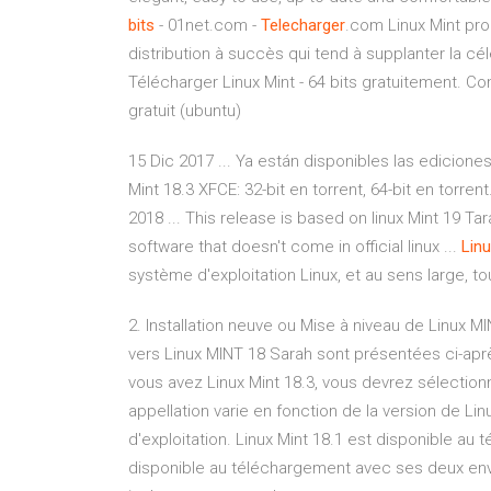
bits
- 01net.com -
Telecharger
.com Linux Mint pr
distribution à succès qui tend à supplanter la cél
Télécharger Linux Mint - 64 bits gratuitement. 
gratuit (ubuntu)
15 Dic 2017 ... Ya están disponibles las edicione
Mint 18.3 XFCE: 32-bit en torrent, 64-bit en torr
2018 ... This release is based on linux Mint 19 T
software that doesn't come in official linux ...
Lin
système d'exploitation Linux, et au sens large, t
2. Installation neuve ou Mise à niveau de Linux MI
vers Linux MINT 18 Sarah sont présentées ci-aprè
vous avez Linux Mint 18.3, vous devrez sélection
appellation varie en fonction de la version de L
d'exploitation. Linux Mint 18.1 est disponible au
disponible au téléchargement avec ses deux envi