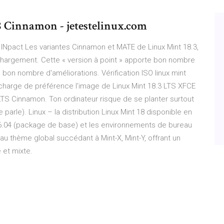
 Cinnamon - jetestelinux.com
xt INpact Les variantes Cinnamon et MATE de Linux Mint 18.3,
échargement. Cette « version à point » apporte bon nombre
e bon nombre d'améliorations. Vérification ISO linux mint
charge de préférence l'image de Linux Mint 18.3 LTS XFCE
.3 LTS Cinnamon. Ton ordinateur risque de se planter surtout
e parle). Linux – la distribution Linux Mint 18 disponible en
 16.04 (package de base) et les environnements de bureau
u thème global succédant à Mint-X, Mint-Y, offrant un
 et mixte.