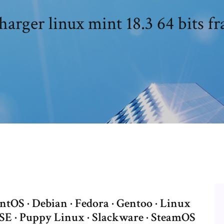
harger linux mint 18.3 64 bits fr
ntOS · Debian · Fedora · Gentoo · Linux
SE · Puppy Linux · Slackware · SteamOS