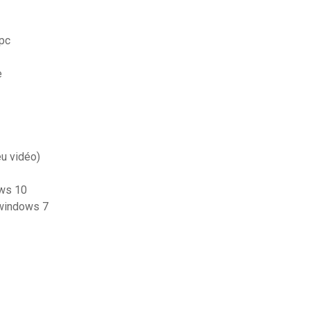
pc
e
eu vidéo)
ows 10
 windows 7