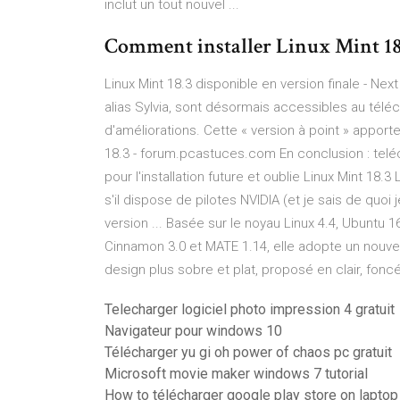
inclut un tout nouvel ...
Comment installer Linux Mint 18
Linux Mint 18.3 disponible en version finale - Ne
alias Sylvia, sont désormais accessibles au tél
d'améliorations. Cette « version à point » apport
18.3 - forum.pcastuces.com En conclusion : telé
pour l'installation future et oublie Linux Mint 18
s'il dispose de pilotes NVIDIA (et je sais de quoi j
version ... Basée sur le noyau Linux 4.4, Ubuntu
Cinnamon 3.0 et MATE 1.14, elle adopte un nouvea
design plus sobre et plat, proposé en clair, foncé
Telecharger logiciel photo impression 4 gratuit
Navigateur pour windows 10
Télécharger yu gi oh power of chaos pc gratuit
Microsoft movie maker windows 7 tutorial
How to télécharger google play store on laptop