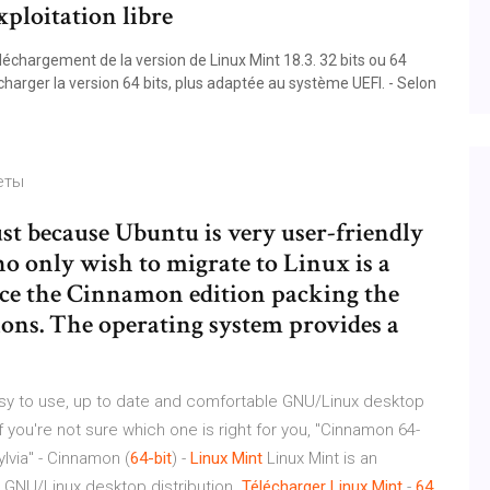
xploitation libre
léchargement de la version de Linux Mint 18.3. 32 bits ou 64
écharger la version 64 bits, plus adaptée au système UEFI. - Selon
еты
st because Ubuntu is very user-friendly
ho only wish to migrate to Linux is a
 since the Cinnamon edition packing the
ons. The operating system provides a
easy to use, up to date and comfortable GNU/Linux desktop
If you're not sure which one is right for you, "Cinnamon 64-
lvia" - Cinnamon (
64-bit
) -
Linux
Mint
Linux Mint is an
e GNU/Linux desktop distribution.
Télécharger
Linux
Mint
-
64