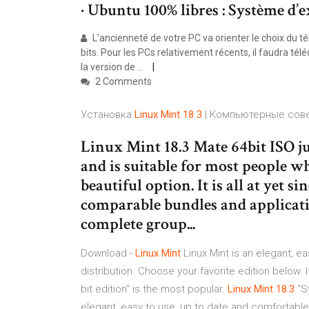
· Ubuntu 100% libres : Système d’e
L'ancienneté de votre PC va orienter le choix du té
bits. Pour les PCs relativement récents, il faudra tél
la version de ...
2 Comments
Установка
Linux
Mint
18
.
3
| Компьютерные сов
Linux Mint 18.3 Mate 64bit ISO ju
and is suitable for most people w
beautiful option. It is all at yet
comparable bundles and applicati
complete group...
Download -
Linux
Mint
Linux Mint is an elegant, 
distribution. Choose your favorite edition below. 
bit edition" is the most popular.
Linux
Mint
18.3
"Sy
elegant, easy to use, up to date and comfortabl