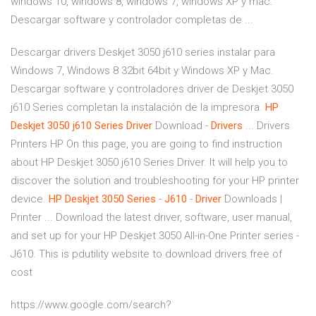
windows 10, windows 8, windows 7, windows XP y mac.
Descargar software y controlador completas de ...
Descargar drivers Deskjet 3050 j610 series instalar para
Windows 7, Windows 8 32bit 64bit y Windows XP y Mac.
Descargar software y controladores driver de Deskjet 3050
j610 Series completan la instalación de la impresora.
HP
Deskjet
3050
j610
Series
Driver
Download -
Drivers
... Drivers
Printers HP On this page, you are going to find instruction
about HP Deskjet 3050 j610 Series Driver. It will help you to
discover the solution and troubleshooting for your HP printer
device.
HP
Deskjet
3050
Series
-
J610
-
Driver
Downloads |
Printer ... Download the latest driver, software, user manual,
and set up for your HP Deskjet 3050 All-in-One Printer series -
J610. This is pdutility website to download drivers free of
cost
https://www.google.com/search?