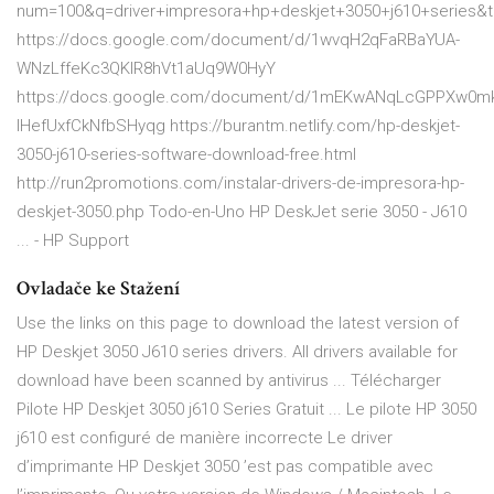
num=100&q=driver+impresora+hp+deskjet+3050+j610+series
https://docs.google.com/document/d/1wvqH2qFaRBaYUA-
WNzLffeKc3QKIR8hVt1aUq9W0HyY
https://docs.google.com/document/d/1mEKwANqLcGPPXw0mk
IHefUxfCkNfbSHyqg https://burantm.netlify.com/hp-deskjet-
3050-j610-series-software-download-free.html
http://run2promotions.com/instalar-drivers-de-impresora-hp-
deskjet-3050.php Todo-en-Uno HP DeskJet serie 3050 - J610
... - HP Support
Ovladače ke Stažení
Use the links on this page to download the latest version of
HP Deskjet 3050 J610 series drivers. All drivers available for
download have been scanned by antivirus ... Télécharger
Pilote HP Deskjet 3050 j610 Series Gratuit ... Le pilote HP 3050
j610 est configuré de manière incorrecte Le driver
d’imprimante HP Deskjet 3050 ’est pas compatible avec